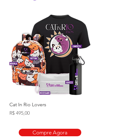
Cat In Rio Lovers
Preço
R$ 495,00
Compre Agora