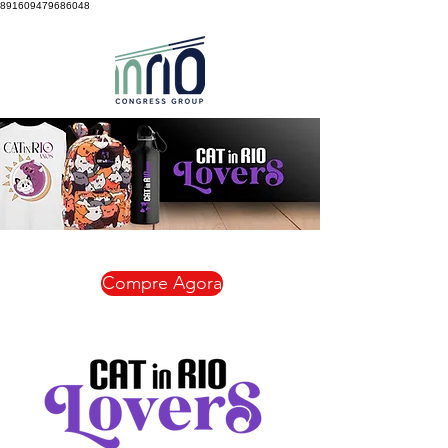
891609479686048
Compre Agora