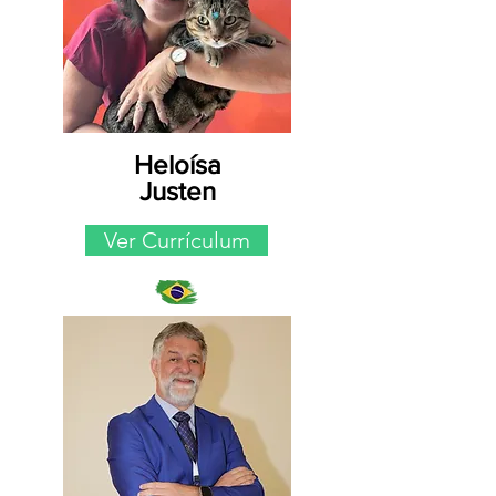
Heloísa
Justen
Ver Currículum