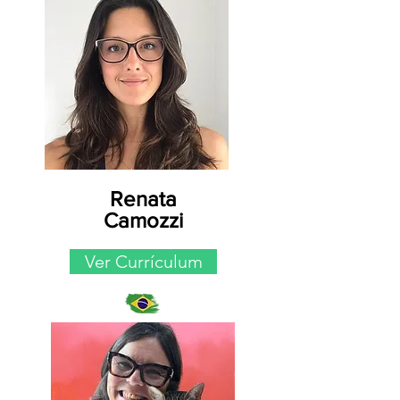
Renata
Camozzi
Ver Currículum