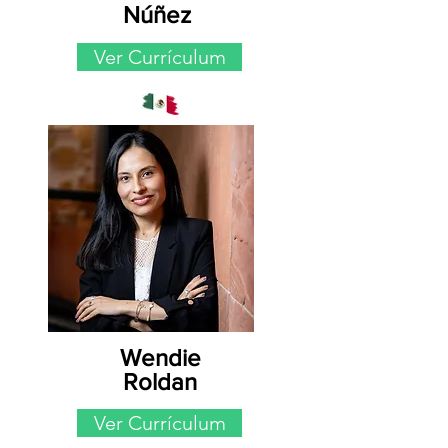
Núñez
Ver Currículum
Wendie
Roldan
Ver Currículum